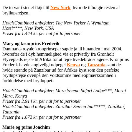
De to var i stedet fløjet til
New York
, hvor de tilbragte resten af
bryllupsrejsen.
HotelsCombined anbefaler:
The New Yorker A Wyndham
Hotel****, New York, USA
Priser fra 1.444 kr. per nat for to personer
Mary og kronprins Frederik
Danmarks royale kronprinsepar sagde ja til hinanden i maj 2004,
hvorefter de i dyb hemmelighed via et privatfly fra Grønholt
Flyveplads rejste til Afrika for at fejre hvedebrødsdagene. Kronprins
Frederik havde angiveligt udpeget
Kenya
og
Tanzania
samt de
hvide strande på Zanzibar ud for Afrikas kyst som den perfekte
bryllupsrejse ovenpå den voldsomme medieopmærksomhed i
forbindelse med brylluppet.
HotelsCombined anbefaler:
Mara Serena Safari Lodge***, Masai
Mara, Kenya
Priser fra 2.914 kr. per nat for to personer
HotelsCombined anbefaler: Zanzibar Serena Inn*****, Zanzibar,
Tanzania
Priser fra 1.672 kr. per nat for to personer
Marie og prins Joachim