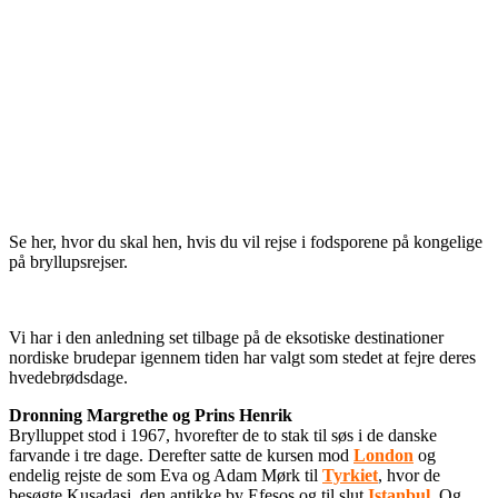
Se her, hvor du skal hen, hvis du vil rejse i fodsporene på kongelige
på bryllupsrejser.
Vi har i den anledning set tilbage på de eksotiske destinationer
nordiske brudepar igennem tiden har valgt som stedet at fejre deres
hvedebrødsdage.
Dronning Margrethe og Prins Henrik
Brylluppet stod i 1967, hvorefter de to stak til søs i de danske
farvande i tre dage. Derefter satte de kursen mod
London
og
endelig rejste de som Eva og Adam Mørk til
Tyrkiet
, hvor de
besøgte Kusadasi, den antikke by Efesos og til slut
Istanbul
. Og