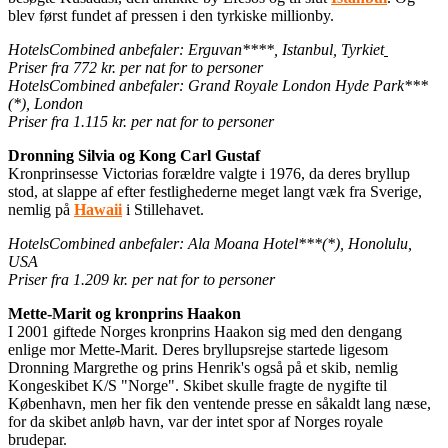
blev først fundet af pressen i den tyrkiske millionby.
HotelsCombined anbefaler:
Erguvan****, Istanbul, Tyrkiet
Priser fra 772 kr. per nat for to personer
HotelsCombined anbefaler: Grand Royale London Hyde Park***
(*), London
Priser fra 1.115 kr. per nat for to personer
Dronning Silvia og Kong Carl Gustaf
Kronprinsesse Victorias forældre valgte i 1976, da deres bryllup
stod, at slappe af efter festlighederne meget langt væk fra Sverige,
nemlig på
Hawaii
i Stillehavet.
HotelsCombined anbefaler:
Ala Moana Hotel***(*), Honolulu,
USA
Priser fra 1.209 kr. per nat for to personer
Mette-Marit og kronprins Haakon
I 2001 giftede Norges kronprins Haakon sig med den dengang
enlige mor Mette-Marit. Deres bryllupsrejse startede ligesom
Dronning Margrethe og prins Henrik's også på et skib, nemlig
Kongeskibet K/S "Norge". Skibet skulle fragte de nygifte til
København, men her fik den ventende presse en såkaldt lang næse,
for da skibet anløb havn, var der intet spor af Norges royale
brudepar.