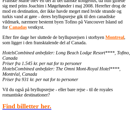
Franske Marie blev en del af det danske kongehus, da hun giftede
sig med prins Joachim i Møgeltønder i maj 2008. Herefter drog de
mod en destination, der ikke havde meget med hvide strande og
turkis vand at gøre - deres bryllupsrejse gik til den canadiske
vildmark, nærmere bestemt byen Tofino på Vancouver Island ud
for
Canadas
vestkyst.
Efter fire dage her sluttede de bryllupsrejsen i storbyen
Montreal
,
som ligger i den fransktalende del af Canada.
HotelsCombined anbefaler:
Long Beach Lodge Resort****, Tofino,
Canada
Priser fra 1.545 kr. per nat for to personer
HotelsCombined anbefaler: The Omni Mont-Royal Hotel****,
Montréal, Canada
Priser fra 931 kr. per nat for to personer
Vil du også på bryllupsrejse - eller bare rejse - til de royales
romantiske destinationer?
Find billetter her.